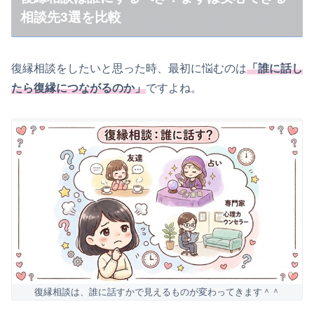
ヴェルニのチャット占いはこんなところが使いや
相談先3選を比較
すい
新規登録で4,000円分の無料ポイントがもらえる
ヴェルニはこんな人におすすめ
復縁相談をしたいと思った時、最初に悩むのは
「誰に話し
復縁相談 第3位｜恋愛相談METHOD｜占いだけでな
たら復縁につながるのか」
ですよね。
く心理カウンセラーにも相談したい人向け
感情を整理しながら冷静に相談しやすい
採用が丁寧で、相談員の質にも安心感がある
ただし、チャット相談がないのは少し惜しい
初回無料分は最大2,000円分
恋愛相談METHODはこんな人におすすめ
まとめ｜復縁相談は「今の自分に合う場所」を選ぶこ
とが大切
復縁相談は、誰に話すかで見えるものが変わってきます＾＾