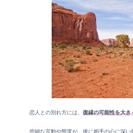
対応策まとめ表
よくある質問（Q&A）
Q1. 自分の別れ方が悪かったかど
Q2. 二度と復縁できない別れ方を
Q3. 復縁の可能性がゼロの場合、
Q4. 友達として関係を続けながら
Q5. 具体的な謝罪や誠意の伝え方
まとめ：二度と復縁できない別れ方を
恋人との別れ方には、
復縁の可能性を大き
些細な言動や態度が、後に相手の心に深い