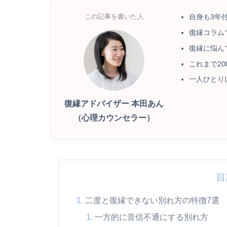
自身も3年
この記事を書いた人
復縁コラムで
復縁に悩ん
これまで2
一人ひとり
復縁アドバイザー 本田あん
（心理カウンセラー）
目
二度と復縁できない別れ方の特徴7選
一方的に音信不通にする別れ方