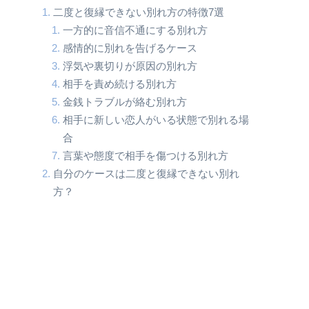
二度と復縁できない別れ方の特徴7選
一方的に音信不通にする別れ方
感情的に別れを告げるケース
浮気や裏切りが原因の別れ方
相手を責め続ける別れ方
金銭トラブルが絡む別れ方
相手に新しい恋人がいる状態で別れる場
合
言葉や態度で相手を傷つける別れ方
自分のケースは二度と復縁できない別れ
方？
チェックポイント1：別れ方の振り返り
チェックポイント2：相手の反応を確認す
る
チェックポイント3：自分の改善点を明確
にする
二度と復縁できない別れ方をしてしまった