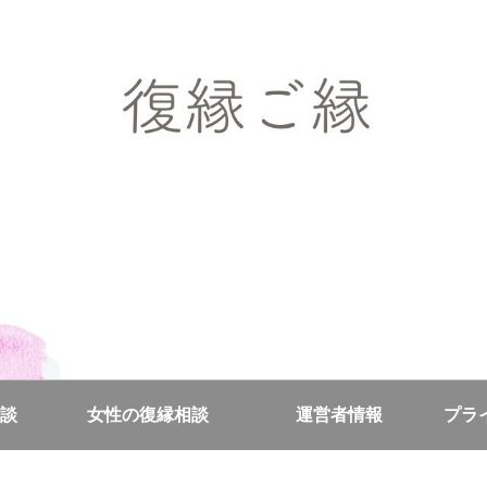
復縁ご縁
談
女性の復縁相談
運営者情報
プラ