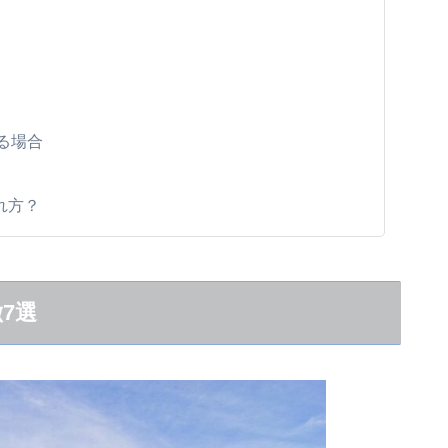
る場合
れ方？
返り
確認する
を明確にする
7選
った場合の対応策
を慎重に考える