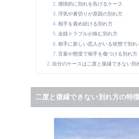
感情的に別れを告げるケース
浮気や裏切りが原因の別れ方
相手を責め続ける別れ方
金銭トラブルが絡む別れ方
相手に新しい恋人がいる状態で別れ
言葉や態度で相手を傷つける別れ方
自分のケースは二度と復縁できない別
チェックポイント1：別れ方の振り
チェックポイント2：相手の反応を
チェックポイント3：自分の改善点
二度と復縁できない別れ方の特徴
二度と復縁できない別れ方をしてしま
対応策1：まずは冷却期間を置く
対応策2：自分の改善点を整理する
対応策3：連絡のタイミングと内容